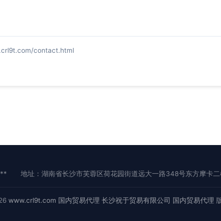
t.com/contact.html
**
地址：湖南省长沙市芙蓉区荷花园街道远大一路348号东方摩卡二楼2
026
www.crl9t.com
国内贸易代理
长沙祝于贸易有限公司
国内贸易代理