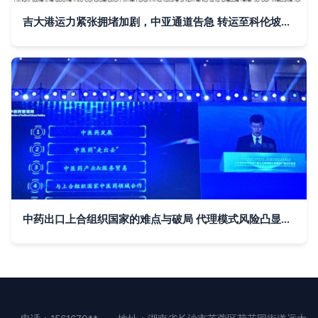
吉大港运力紧张拥堵加剧，中亚通道告急 转运至科伦坡需21天，替代航线成出口商的未雨绸缪之道
中药出口上合组织国家的难点与破局 代理模式风险凸显，共享销售网络或成关键