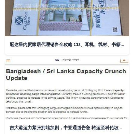
冠达星内贸家居代理销售全攻略 CD、耳机、线材、书籍、杂志与简易组合衣柜的促销组合策略
吉大港运力紧张拥堵加剧，中亚通道告急 转运至科伦坡需21天，替代航线成出口商的未雨绸缪之道