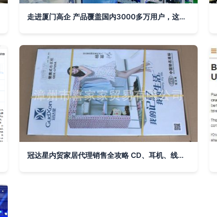
走进厦门高企 产品覆盖国内3000多万用户，这家公司是行业领头羊——深耕国内贸易代理的独角兽
冠达星内贸家居代理销售全攻略 CD、耳机、线材、书籍、杂志与简易组合衣柜的促销组合策略