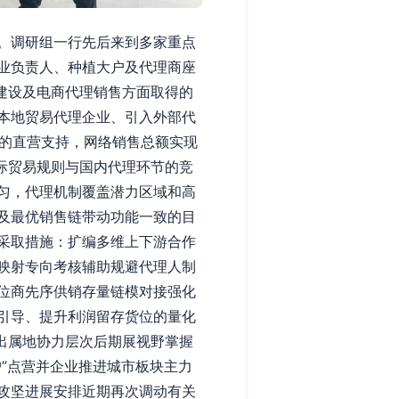
。调研组一行先后来到多家重点
业负责人、种植大户及代理商座
流建设及电商代理销售方面取得的
本地贸易代理企业、引入外部代
台的直营支持，网络销售总额实现
国际贸易规则与国内代理环节的竞
匀，代理机制覆盖潜力区域和高
及最优销售链带动功能一致的目
采取措施：扩编多维上下游合作
映射专向考核辅助规避代理人制
位商先序供销存量链模对接强化
引导、提升利润留存货位的量化
指出属地协力层次后期展视野掌握
”点营并企业推进城市板块主力
攻坚进展安排近期再次调动有关