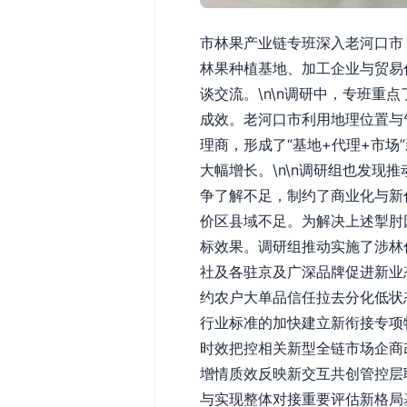
市林果产业链专班深入老河口市
林果种植基地、加工企业与贸易
谈交流。\n\n调研中，专班
成效。老河口市利用地理位置与
理商，形成了“基地+代理+市
大幅增长。\n\n调研组也发
争了解不足，制约了商业化与新
价区县域不足。为解决上述掣肘
标效果。调研组推动实施了涉林
社及各驻京及广深品牌促进新业
约农户大单品信任拉去分化低状
行业标准的加快建立新衔接专项
时效把控相关新型全链市场企商
增情质效反映新交互共创管控层
与实现整体对接重要评估新格局