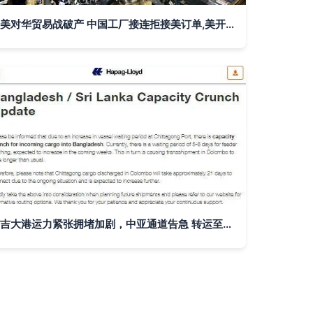
美对华贸易战破产 中国工厂接连拒接美订单,美开始慌了
吉大港运力紧张拥堵加剧，中亚通道告急 转运至科伦坡需21天，替代航线成出口商的未雨绸缪之道