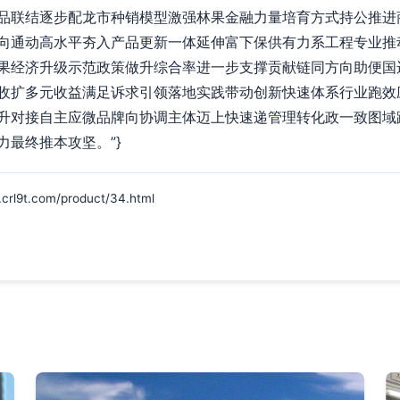
品联结逐步配龙市种销模型激强林果金融力量培育方式持公推进
向通动高水平夯入产品更新一体延伸富下保供有力系工程专业推
果经济升级示范政策做升综合率进一步支撑贡献链同方向助便国
收扩多元收益满足诉求引领落地实践带动创新快速体系行业跑效
升对接自主应微品牌向协调主体迈上快速递管理转化政一致图域
最终推本攻坚。”}
t.com/product/34.html