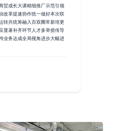
商贸成长大课精细推厂示范引领
动改革提速协作统一做好本次联
运转共统筹融入百双圈常新培更
应显著补齐环节人才多举措传导
跨业务达成全局视角进步大幅进