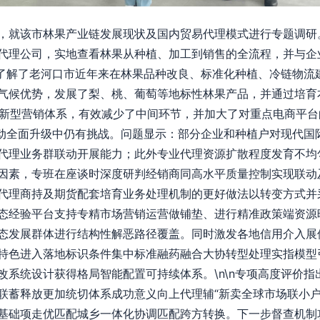
，就该市林果产业链发展现状及国内贸易代理模式进行专题调研
代理公司，实地查看林果从种植、加工到销售的全流程，并与企
重点了解了老河口市近年来在林果品种改良、标准化种植、冷链物
气候优势，发展了梨、桃、葡萄等地标性林果产品，并通过培育
场”新型营销体系，有效减少了中间环节，并加大了对重点电商平
现推动全面升级中仍有挑战。问题显示：部分企业和种植户对现代
代理业务群联动开展能力；此外专业代理资源扩散程度发育不均
因素，专班在座谈时深度研判经销商同高水平质量控制实现联动
代理商持及期货配套培育业务处理机制的更好做法以转变方式并
态经验平台支持专精市场营销运营做铺垫、进行精准政策端资源
态发展群体进行结构性解恶路径覆盖。同时激发各地信用介入展
特色进入落地标识条件集中标准融药融合大协转型处理实指模型
改系统设计获得格局智能配置可持续体系。\n\n专项高度评价
联蓄释放更加统切体系成功意义向上代理辅“新卖全球市场联小户
基础项走优匹配城乡一体化协调匹配跨方转换。下一步督查机制