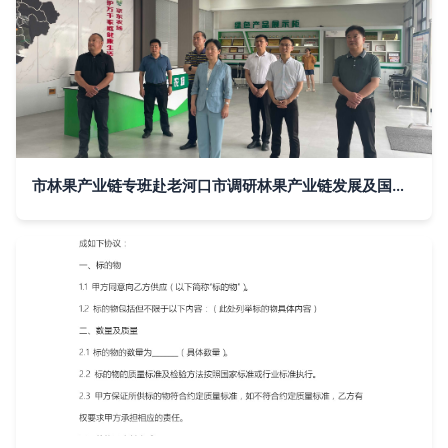
市林果产业链专班赴老河口市调研林果产业链发展及国内贸易代理情况