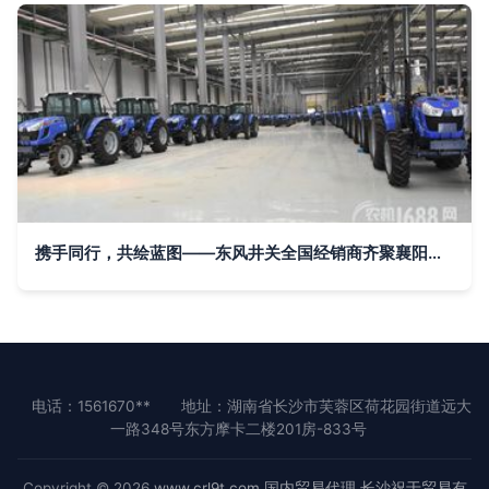
携手同行，共绘蓝图——东风井关全国经销商齐聚襄阳工厂参观交流
电话：1561670**
地址：湖南省长沙市芙蓉区荷花园街道远大
一路348号东方摩卡二楼201房-833号
Copyright © 2026
www.crl9t.com
国内贸易代理
长沙祝于贸易有