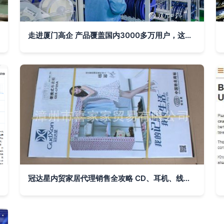
走进厦门高企 产品覆盖国内3000多万用户，这家公司是行业领头羊——深耕国内贸易代理的独角兽
冠达星内贸家居代理销售全攻略 CD、耳机、线材、书籍、杂志与简易组合衣柜的促销组合策略