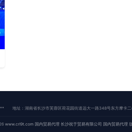
**
地址：湖南省长沙市芙蓉区荷花园街道远大一路348号东方摩卡二楼2
026
www.crl9t.com
国内贸易代理
长沙祝于贸易有限公司
国内贸易代理