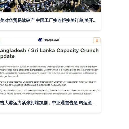
美对华贸易战破产 中国工厂接连拒接美订单,美开始慌了
吉大港运力紧张拥堵加剧，中亚通道告急 转运至科伦坡需21天，替代航线成出口商的未雨绸缪之道